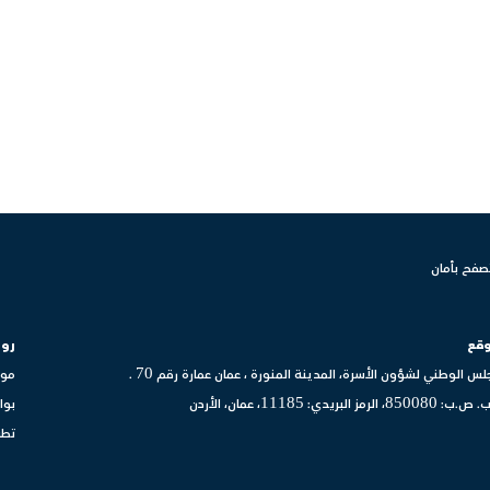
صفح بأمان
وقع
روا
لس الوطني لشؤون الأسرة، المدينة المنورة ، عمان عمارة رقم 70 .
موق
8، الرمز البريدي: 11185، عمان، الأردن
بوا
تطب