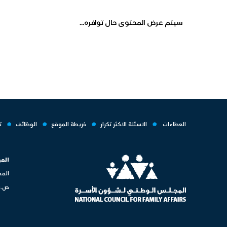
سيتم عرض المحتوى حال توافره...
العطاءات
الاسئلة الاكثر تكرار
خريطة الموقع
الوظائف
ت
الم
المج
ص.ب. ص.ب: 50080