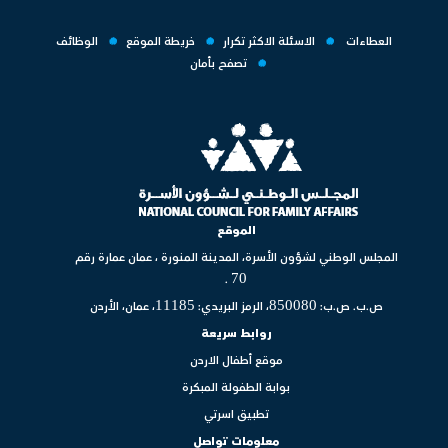
الموقع
المجلس الوطني لشؤون الأسرة، المدينة المنورة ، عمان عمارة رقم
70 .
ص.ب. ص.ب: 850080، الرمز البريدي: 11185، عمان، الأردن
روابط سريعة
موقع أطفال الاردن
بوابة الطفولة المبكرة
تطبيق اسرتي
معلومات تواصل
هاتف: 96265544667/8+
فاكس: 96265544669+
ايميل: info@ncfa.org.jo